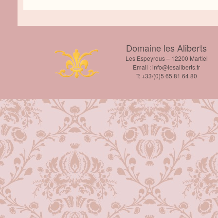
Domaine les Aliberts
Les Espeyrous – 12200 Martiel
Email :
info@lesaliberts.fr
T: +33/(0)5 65 81 64 80